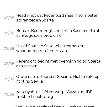
Read vindt dat Feyenoord meer had moeten
09/08
scoren tegen Sparta
Benson Boone zegt concert in Sacramento af
09/08
vanwege stemproblemen
Houthi's vallen Saudische troepen en
09/08
wapendepots in Jemen aan
Feyenoord begint met overwinning op Sparta
09/08
aan seizoen
Grote natuurbrand in Spaanse Niebla rukt op
09/08
richting Sevilla
Netanyahu: Israël verwerpt Gazaplan, IDF
09/08
trekt zich niet terug